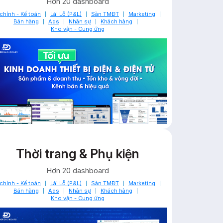
Hơn 20 dashboard
 chính - Kế toán
Lãi Lỗ (P&L)
Sàn TMĐT
Marketing
Bán hàng
Ads
Nhân sự
Khách hàng
Kho vận - Cung ứng
Thời trang & Phụ kiện
Hơn 20 dashboard
 chính - Kế toán
Lãi Lỗ (P&L)
Sàn TMĐT
Marketing
Bán hàng
Ads
Nhân sự
Khách hàng
Kho vận - Cung ứng