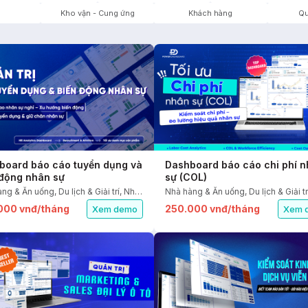
Kho vận - Cung ứng
Khách hàng
Qu
board báo cáo tuyển dụng và
Dashboard báo cáo chi phí 
 động nhân sự
sự (COL)
Nhà hàng & Ăn uống, Du lịch & Giải trí, Nhân sự
000 vnđ/tháng
250.000 vnđ/tháng
Xem demo
Xem 