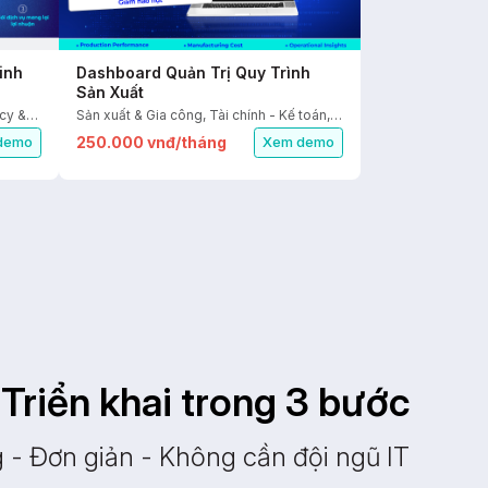
inh
Dashboard Quản Trị Quy Trình
Sản Xuất
Bất động sản, Du lịch & Giải trí, Agency & Dịch vụ, Bán hàng
Sản xuất & Gia công, Tài chính - Kế toán, Nhân sự, Kho vận - Cung ứng
250.000 vnđ/tháng
demo
Xem demo
Triển khai trong 3 bước
- Đơn giản - Không cần đội ngũ IT