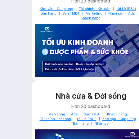
Hơn 23 dashboard
Kho vận - Cung ứng
Tài chính - Kế toán
Lãi Lỗ (P&L)
Bán hàng
Sàn TMĐT
Marketing
Nhân sự
Ads
Khách hàng
Nhà cửa & Đời sống
Hơn 20 dashboard
Marketing
Ads
Sàn TMĐT
Khách hàng
Tài chính - Kế toán
Lãi Lỗ (P&L)
Kho vận - Cung ứng
Bán hàng
Nhân sự