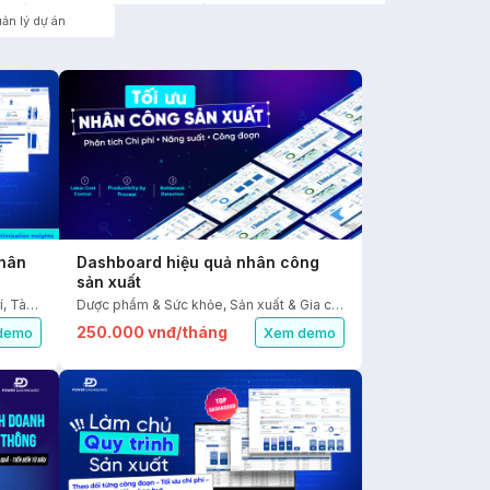
ản lý dự án
nhân
Dashboard hiệu quả nhân công
sản xuất
Nhà hàng & Ăn uống, Du lịch & Giải trí, Tài chính - Kế toán, Nhân sự
Dược phẩm & Sức khỏe, Sản xuất & Gia công, Mỹ phẩm & Sắc đẹp, Tài chính - Kế toán, Nhân sự
250.000 vnđ/tháng
demo
Xem demo