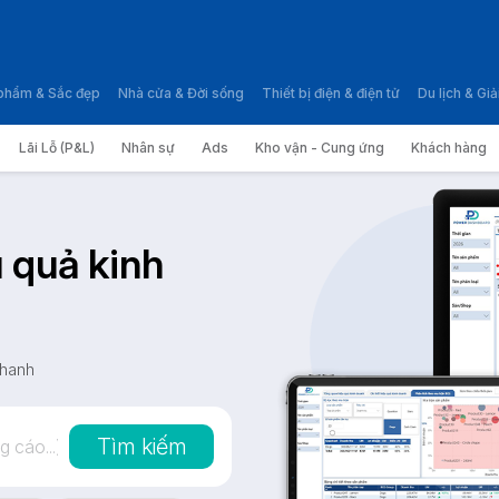
phẩm & Sắc đẹp
Nhà cửa & Đời sống
Thiết bị điện & điện tử
Du lịch & Giải
Lãi Lỗ (P&L)
Nhân sự
Ads
Kho vận - Cung ứng
Khách hàng
u quả kinh
nhanh
Tìm kiếm