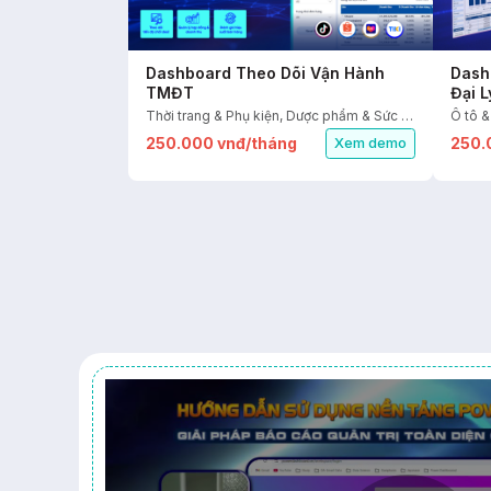
Dashboard Theo Dõi Vận Hành
Dash
TMĐT
Đại L
Thời trang & Phụ kiện, Dược phẩm & Sức khỏe, Mỹ phẩm & Sắc đẹp, FMCG, Nhà cửa & Đời sống, Thiết bị điện & điện tử, Sàn TMĐT
Ô tô &
250.000 vnđ/tháng
250.
Xem demo