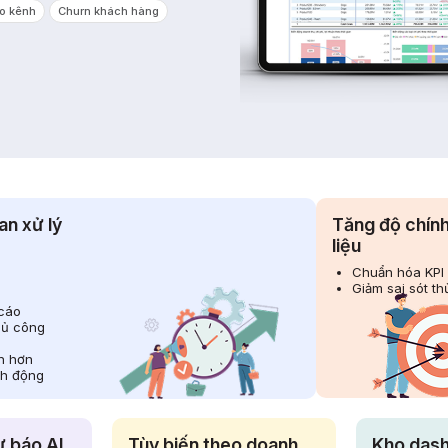
o kênh
Churn khách hàng
an xử lý
Tăng độ chín
liệu
Chuẩn hóa KPI 
Giảm sai sót t
cáo
hủ công
nh hơn
nh động
ự báo AI
Tùy biến theo doanh
Kho dash