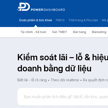
Dược phẩm & Sức khỏe
FMCG
Thời trang & Phụ kiện
Mỹ 
Tài chính - Kế toán
Sàn TMĐT
Bán hàng
Marketing
Kiểm soát lãi – lỗ & hiệ
doanh bằng dữ liệu
Biết lãi - lỗ rõ ràng • Theo dõi realtime • Ra quyết định 