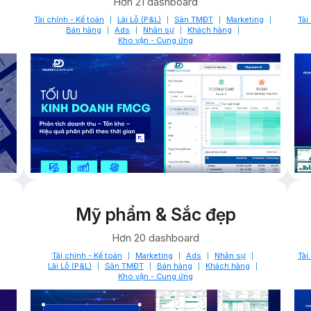
Hơn 21 dashboard
Tài chính - Kế toán
Lãi Lỗ (P&L)
Sàn TMĐT
Marketing
Tài
Bán hàng
Ads
Nhân sự
Khách hàng
Kho vận - Cung ứng
Mỹ phẩm & Sắc đẹp
Hơn 20 dashboard
Tài chính - Kế toán
Marketing
Ads
Nhân sự
Tài
Lãi Lỗ (P&L)
Sàn TMĐT
Bán hàng
Khách hàng
Kho vận - Cung ứng