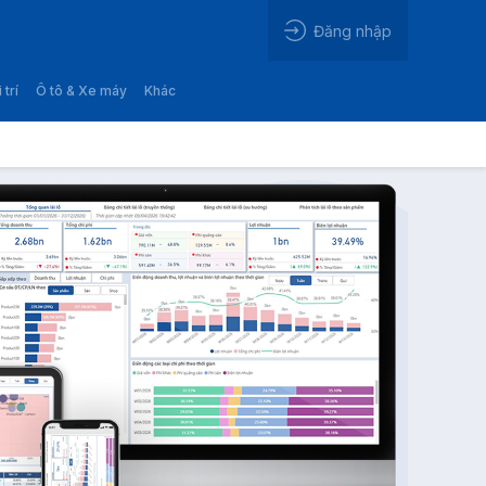
Đăng nhập
 trí
Ô tô & Xe máy
Khác