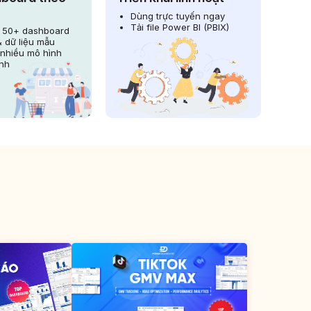
Dùng trực tuyến ngay
Tải file Power BI (PBIX)
n 50+ dashboard
& dữ liệu mẫu
nhiều mô hình
nh