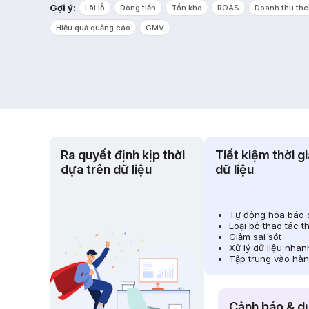
Gợi ý:
Lãi lỗ
Dòng tiền
Tồn kho
ROAS
Doanh thu the
Hiệu quả quảng cáo
GMV
Ra quyết định kịp thời
Tiết kiệm thời gi
dựa trên dữ liệu
dữ liệu
Tự động hóa báo 
Loại bỏ thao tác t
Giảm sai sót
Xử lý dữ liệu nha
Tập trung vào hà
Cảnh báo & d