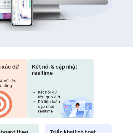
h xác dữ
Kết nối & cập nhật
realtime
& dữ liệu
hủ công
Kết nối dữ
liệu qua API
Dữ liệu luôn
cập nhật
realtime
board theo
Triển khai linh hoạt