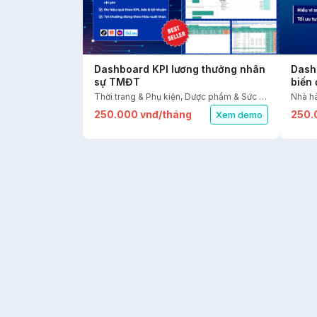
Dashboard KPI lương thưởng nhân
Dash
sự TMĐT
biến
Thời trang & Phụ kiện, Dược phẩm & Sức khỏe, Mỹ phẩm & Sắc đẹp, FMCG, Nhà cửa & Đời sống, Thiết bị điện & điện tử, Sàn TMĐT, Nhân sự
250.000 vnđ/tháng
250.
Xem demo