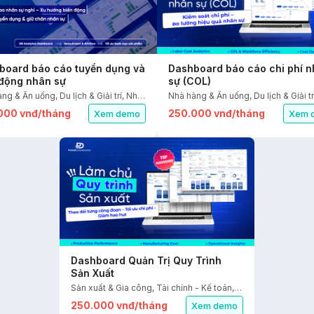
board báo cáo tuyển dụng và
Dashboard báo cáo chi phí 
 động nhân sự
sự (COL)
Nhà hàng & Ăn uống, Du lịch & Giải trí, Nhân sự
000 vnđ/tháng
250.000 vnđ/tháng
Xem demo
Xem 
Dashboard Quản Trị Quy Trình
Sản Xuất
Sản xuất & Gia công, Tài chính - Kế toán, Nhân sự, Kho vận - Cung ứng
250.000 vnđ/tháng
Xem demo