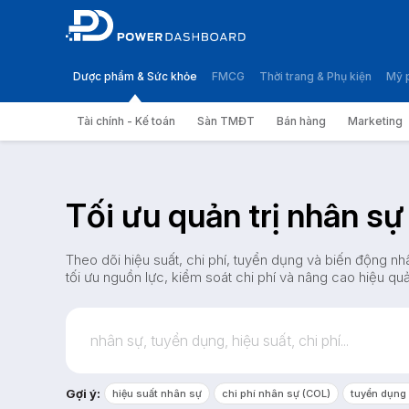
Dược phẩm & Sức khỏe
FMCG
Thời trang & Phụ kiện
Mỹ 
Tài chính - Kế toán
Sàn TMĐT
Bán hàng
Marketing
Tối ưu quản trị nhân sự
Theo dõi hiệu suất, chi phí, tuyển dụng và biến động nhâ
tối ưu nguồn lực, kiểm soát chi phí và nâng cao hiệu qu
Gợi ý:
hiệu suất nhân sự
chi phí nhân sự (COL)
tuyển dụng 