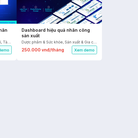
nhân
Dashboard hiệu quả nhân công
sản xuất
Nhà hàng & Ăn uống, Du lịch & Giải trí, Tài chính - Kế toán, Nhân sự
Dược phẩm & Sức khỏe, Sản xuất & Gia công, Mỹ phẩm & Sắc đẹp, Tài chính - Kế toán, Nhân sự
250.000 vnđ/tháng
demo
Xem demo