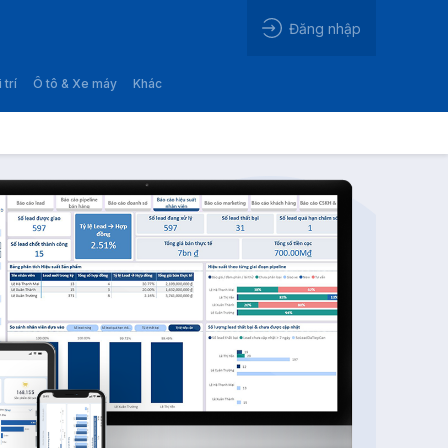
Đăng nhập
 trí
Ô tô & Xe máy
Khác