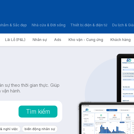
phẩm & Sắc đẹp
Nhà cửa & Đời sống
Thiết bị điện & điện tử
Du lịch & Giải
Lãi Lỗ (P&L)
Nhân sự
Ads
Kho vận - Cung ứng
Khách hàng
n sự theo thời gian thực. Giúp
ả vận hành.
Tìm kiếm
& nghỉ việc
biến động nhân sự