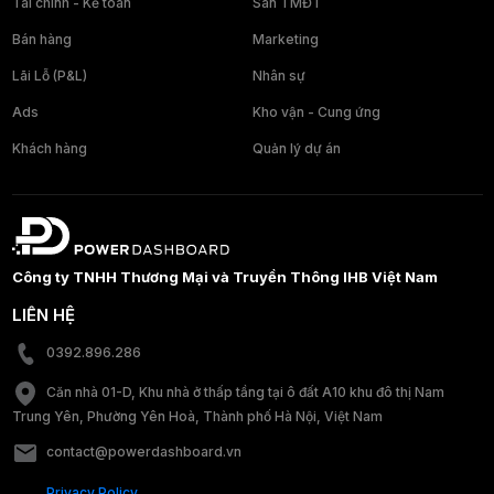
Tài chính - Kế toán
Sàn TMĐT
Bán hàng
Marketing
Lãi Lỗ (P&L)
Nhân sự
Ads
Kho vận - Cung ứng
Khách hàng
Quản lý dự án
Công ty TNHH Thương Mại và Truyền Thông IHB Việt Nam
LIÊN HỆ
0392.896.286
Căn nhà 01-D, Khu nhà ở thấp tầng tại ô đất A10 khu đô thị Nam
Trung Yên, Phường Yên Hoà, Thành phố Hà Nội, Việt Nam
contact@powerdashboard.vn
Privacy Policy