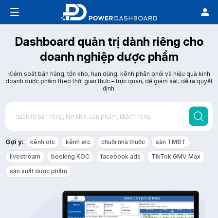
Dashboard quản trị dành riêng cho
doanh nghiệp dược phẩm
Kiểm soát bán hàng, tồn kho, hạn dùng, kênh phân phối và hiệu quả kinh
doanh dược phẩm theo thời gian thực – trực quan, dễ giám sát, dễ ra quyết
định.
Gợi ý:
kênh otc
kênh etc
chuỗi nhà thuốc
sàn TMĐT
livestream
booking KOC
facebook ads
TikTok GMV Max
sản xuất dược phẩm