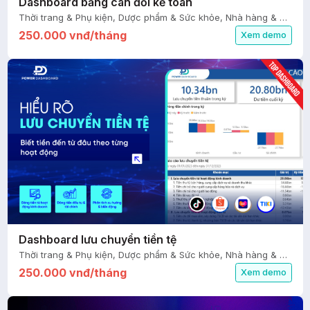
Dashboard bảng cân đối kế toán
Thời trang & Phụ kiện, Dược phẩm & Sức khỏe, Nhà hàng & Ăn uống, Thiết kế & Xây dựng, Mỹ phẩm & Sắc đẹp, Giáo dục, FMCG, Ô tô & Xe máy, Nhà cửa & Đời sống, Bất động sản, Logistics, Du lịch & Giải trí, Agency & Dịch vụ, Thiết bị điện & điện tử, Tài chính - Kế toán
250.000 vnđ/tháng
Xem demo
Dashboard lưu chuyển tiền tệ
Thời trang & Phụ kiện, Dược phẩm & Sức khỏe, Nhà hàng & Ăn uống, Thiết kế & Xây dựng, Mỹ phẩm & Sắc đẹp, Giáo dục, FMCG, Ô tô & Xe máy, Nhà cửa & Đời sống, Bất động sản, Logistics, Du lịch & Giải trí, Agency & Dịch vụ, Thiết bị điện & điện tử, Tài chính - Kế toán
250.000 vnđ/tháng
Xem demo