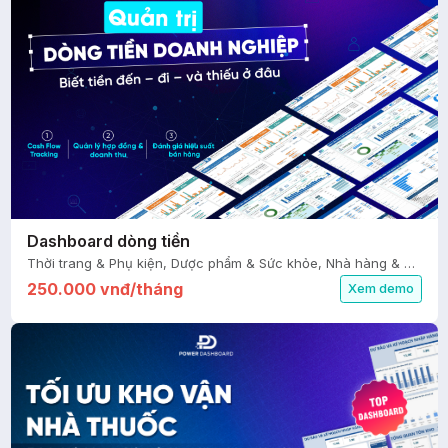
Dashboard dòng tiền
Thời trang & Phụ kiện, Dược phẩm & Sức khỏe, Nhà hàng & Ăn uống, Thiết kế & Xây dựng, Mỹ phẩm & Sắc đẹp, Giáo dục, FMCG, Ô tô & Xe máy, Nhà cửa & Đời sống, Bất động sản, Logistics, Du lịch & Giải trí, Agency & Dịch vụ, Thiết bị điện & điện tử, Tài chính - Kế toán
250.000 vnđ/tháng
Xem demo