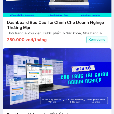
Dashboard Báo Cáo Tài Chính Cho Doanh Nghiệp
Thương Mại
Thời trang & Phụ kiện, Dược phẩm & Sức khỏe, Nhà hàng & Ăn uống, Thiết kế & Xây dựng, Mỹ phẩm & Sắc đẹp, Giáo dục, FMCG, Ô tô & Xe máy, Nhà cửa & Đời sống, Bất động sản, Logistics, Du lịch & Giải trí, Agency & Dịch vụ, Thiết bị điện & điện tử, Tài chính - Kế toán
250.000 vnđ/tháng
Xem demo