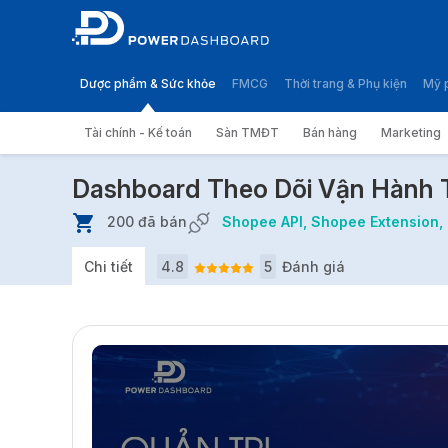
Dược phẩm & Sức khỏe
FMCG
Thời trang & Phụ kiện
Mỹ 
Tài chính - Kế toán
Sàn TMĐT
Bán hàng
Marketing
Trang chủ
Sàn TMĐT
Dashboard Theo Dõi Vận H
Dashboard Theo Dõi Vận Hành
200 đã bán
Shopee API, Shopee Extension, T
Chi tiết
4.8
5
Đánh giá