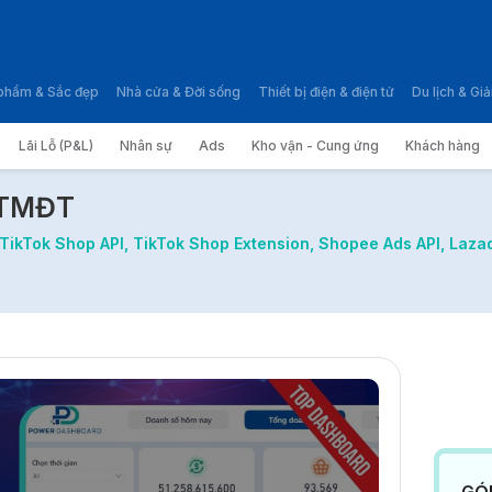
phẩm & Sắc đẹp
Nhà cửa & Đời sống
Thiết bị điện & điện tử
Du lịch & Giải
Lãi Lỗ (P&L)
Nhân sự
Ads
Kho vận - Cung ứng
Khách hàng
ành TMĐT
 TMĐT
ikTok Shop API, TikTok Shop Extension, Shopee Ads API, Lazad
GÓ