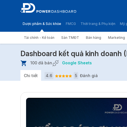
Dược phẩm & Sức khỏe
FMCG
Thời trang & Phụ kiện
Mỹ 
Tài chính - Kế toán
Sàn TMĐT
Bán hàng
Marketing
Trang chủ
Lãi Lỗ (P&L)
Dashboard kết quả kinh doa
Dashboard kết quả kinh doanh (
100 đã bán
Google Sheets
Chi tiết
4.6
5
Đánh giá