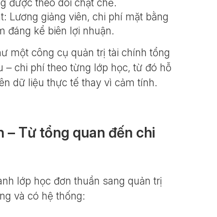
ng được theo dõi chặt chẽ.
: Lương giảng viên, chi phí mặt bằng
m đáng kể biên lợi nhuận.
ư một công cụ quản trị tài chính tổng
 – chi phí theo từng lớp học, từ đó hỗ
ên dữ liệu thực tế thay vì cảm tính.
h – Từ tổng quan đến chi
ành lớp học đơn thuần sang quản trị
àng và có hệ thống: