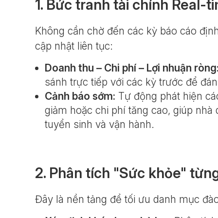
1. Bức tranh tài chính Real-t
Không cần chờ đến các kỳ báo cáo định
cập nhật liên tục:
Doanh thu – Chi phí – Lợi nhuận ròng
sánh trực tiếp với các kỳ trước để đá
Cảnh báo sớm:
Tự động phát hiện cá
giảm hoặc chi phí tăng cao, giúp nhà q
tuyển sinh và vận hành.
2. Phân tích "Sức khỏe" từn
Đây là nền tảng để tối ưu danh mục đào