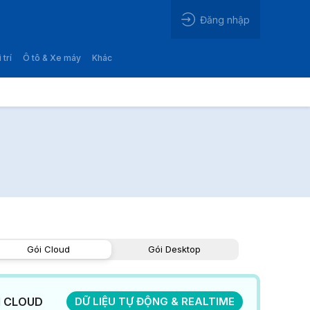
Đăng nhập
 trí
Ô tô & Xe máy
Khác
Gói Cloud
Gói Desktop
I CLOUD
DỮ LIỆU TỰ ĐỘNG & REALTIME