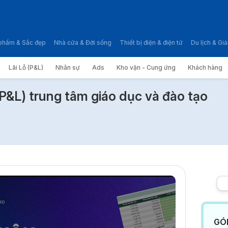
phẩm & Sắc đẹp
Nhà cửa & Đời sống
Thiết bị điện & điện tử
Du lịch & Giải
Lãi Lỗ (P&L)
Nhân sự
Ads
Kho vận - Cung ứng
Khách hàng
nh (P&L) trung tâm giáo dục và đào tạo
P&L) trung tâm giáo dục và đào tạo
GÓ